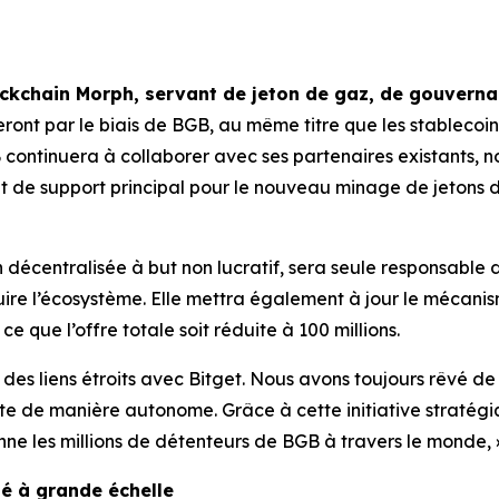
lockchain Morph, servant de jeton de gaz, de gouvern
ront par le biais de BGB, au même titre que les stablecoins
B continuera à collaborer avec ses partenaires existants, 
nt de support principal pour le nouveau minage de jetons d
on décentralisée à but non lucratif, sera seule responsab
re l’écosystème. Elle mettra également à jour le mécanism
e que l’offre totale soit réduite à 100 millions.
des liens étroits avec Bitget. Nous avons toujours rêvé de 
aite de manière autonome. Grâce à cette initiative straté
enne les millions de détenteurs de BGB à travers le monde, 
é à grande échelle