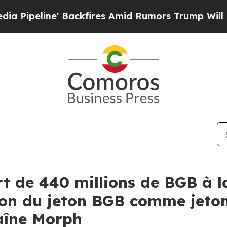
ckfires Amid Rumors Trump Will cut Pirro
Democ
ert de 440 millions de BGB à
tion du jeton BGB comme jeton
aîne Morph