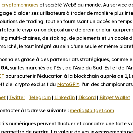
e cryptomonnaies
et société Web3 au monde. Au service de p
ngage à aider ses utilisateurs à trader de manière plus int
solutions de trading, tout en fournissant un accès en temps
rtefeuille crypto non dépositaire de premier plan qui pren
ading multi-chaînes, de staking, de paiements et un accès 
arché, le tout intégré au sein d’une seule et même plate
onnaies grâce à des partenariats stratégiques, comme en 
IGA
, sur les marchés de l’Est, de l’Asie du Sud-Est et de l’
EF
pour soutenir l’éducation à la blockchain auprès de 1,1 m
fficiel crypto exclusif du
MotoGP™
, l’un des championnats
net
|
Twitter
|
Telegram
|
LinkedIn
|
Discord
|
Bitget Wallet
ntacter à l’adresse suivante :
media@bitget.com
ctifs numériques peuvent fluctuer et connaître une forte vo
 permettre de perdre. La valeur de vos investissements peu