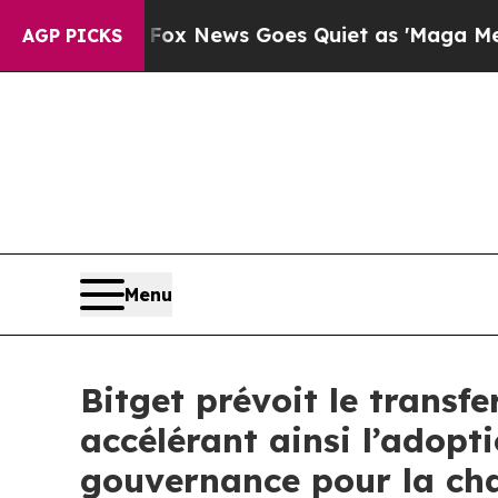
Fox News Goes Quiet as 'Maga Media Pipeline' Ba
AGP PICKS
Menu
Bitget prévoit le transf
accélérant ainsi l’adop
gouvernance pour la ch