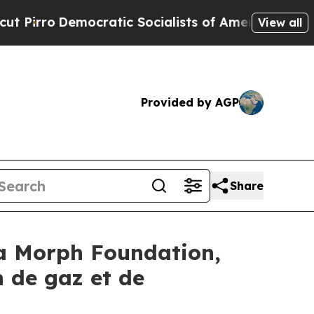
ratic Socialists of America Propose Radical Ove
View all
Provided by AGP
Share
 la Morph Foundation,
 de gaz et de