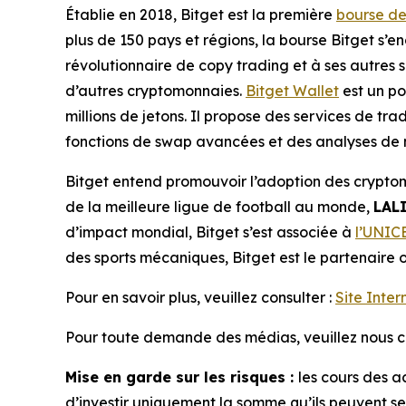
Établie en 2018, Bitget est la première
bourse d
plus de 150 pays et régions, la bourse Bitget s’e
révolutionnaire de copy trading et à ses autres 
d’autres cryptomonnaies.
Bitget Wallet
est un po
millions de jetons. Il propose des services de tr
fonctions de swap avancées et des analyses de m
Bitget entend promouvoir l’adoption des cryptom
de la meilleure ligue de football au monde,
LAL
d’impact mondial, Bitget s’est associée à
l’UNIC
des sports mécaniques, Bitget est le partenaire o
Pour en savoir plus, veuillez consulter :
Site Inter
Pour toute demande des médias, veuillez nous co
Mise en garde sur les risques :
les cours des a
d’investir uniquement la somme qu’ils peuvent se